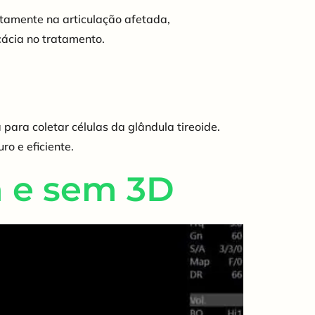
etamente na articulação afetada,
cácia no tratamento.
ara coletar células da glândula tireoide.
o e eficiente.
m e sem 3D