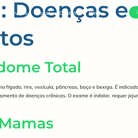
a:
Doenças e
Serviços
Local
Contato
Blog
tos
dome Total
 fígado, rins, vesícula, pâncreas, baço e bexiga. É indicad
mento de doenças crônicas. O exame é indolor, requer jejum
e Mamas